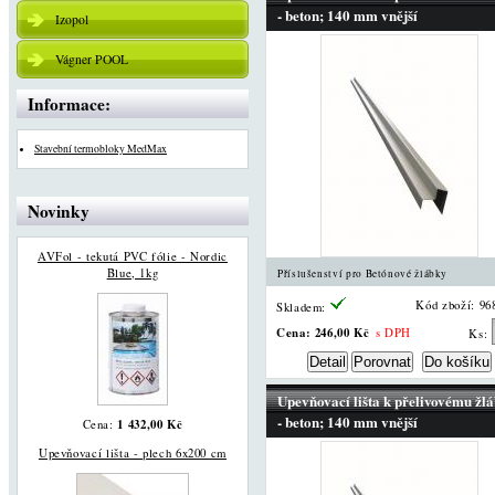
- beton; 140 mm vnější
Izopol
Vágner POOL
Informace:
Stavební termobloky MedMax
Novinky
AVFol - tekutá PVC fólie - Nordic
Blue, 1kg
Příslušenství pro Betónové žlábky
Kód zboží: 96
Skladem:
Cena:
246,00 Kč
s DPH
Ks:
Upevňovací lišta k přelivovému žl
- beton; 140 mm vnější
1 432,00 Kč
Cena:
Upevňovací lišta - plech 6x200 cm