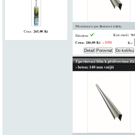
Příslušenství pro Betónové žlábky
263,00 Kč
Cena:
Kód zboží: 96
Skladem:
Cena:
246,00 Kč
s DPH
Ks:
Upevňovací lišta k přelivovému žl
- beton; 140 mm vnější