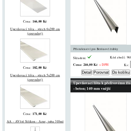
166,00 Kč
Cena:
Upevňovací lišta - plech 6x200 cm
(zpevněný)
Příslušenství pro Betónové žlábky
Kód zboží: 96
Skladem:
Cena:
246,00 Kč
s DPH
Ks:
182,00 Kč
Cena:
Upevňovací lišta - plech 5x200 cm
(zpevněný)
Upevňovací lišta k přelivovému žl
- beton; 140 mm vnější
171,00 Kč
Cena:
AA - AVfol Silikon - Azur, tuba 310ml