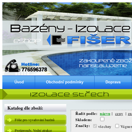
Úvod
Obchodní podmínky
Doprava
Katalog dle zboží:
Řadit podle:
názvu
|
ceny
|
zn
Skladem:
Fólie pro vyvařování bazénů
Značky:
všechny
Vágne
Protiproudy, Vodní atrakce