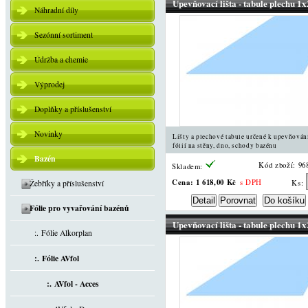
Upevňovací lišta - tabule plechu 1
Náhradní díly
Sezónní sortiment
Údržba a chemie
Výprodej
Doplňky a příslušenství
Novinky
Lišty a plechové tabule určené k upevňován
fólií na stěny, dno, schody bazénu
Bazén
Kód zboží: 96
Skladem:
Cena:
1 618,00 Kč
s DPH
Žebříky a příslušenství
Ks:
Fólie pro vyvařování bazénů
Upevňovací lišta - tabule plechu 1
:. Fólie Alkorplan
:. Fólie AVfol
:. AVfol - Acces