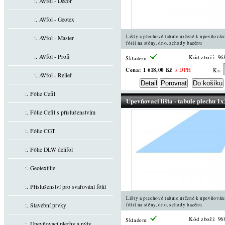
:. AVfol - Decor
:. AVfol - Geotex
Lišty a plechové tabule určené k upevňován
:. AVfol - Master
fólií na stěny, dno, schody bazénu
:. AVfol - Profi
Kód zboží: 96
Skladem:
Cena:
1 618,00 Kč
s DPH
Ks:
:. AVfol - Relief
:. Fólie Cefil
Upevňovací lišta - tabule plechu 1
:. Fólie Cefil s příslušenstvím
:. Fólie CGT
:. Fólie DLW delifol
:. Geotextilie
:. Příslušenství pro svařování fólií
Lišty a plechové tabule určené k upevňován
:. Stavební prvky
fólií na stěny, dno, schody bazénu
Kód zboží: 96
Skladem:
:. Upevňovací plechy a nýty