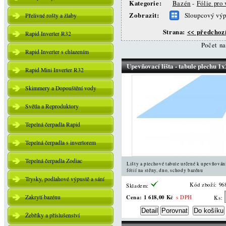
Kategorie:
Bazén
-
Fólie pro
Zobrazit:
Sloupcový výp
Přelivné rošty a žlaby
Strana:
<< předchoz
Rapid Inverter R32
Počet n
Rapid Inverter s chlazením
Upevňovací lišta - tabule plechu 1
Rapid Mini Inverter R32
Skimmery a Dopouštění vody
Světla a Reproduktory
Tepelná čerpadla Rapid
Tepelná čerpadla s invertorem
Tepelná čerpadla Zodiac
Lišty a plechové tabule určené k upevňován
fólií na stěny, dno, schody bazénu
Trysky, podlahové výpustě a sání
Kód zboží: 96
Skladem:
Zakrytí bazénu
Cena:
1 618,00 Kč
s DPH
Ks:
Žebříky a příslušenství