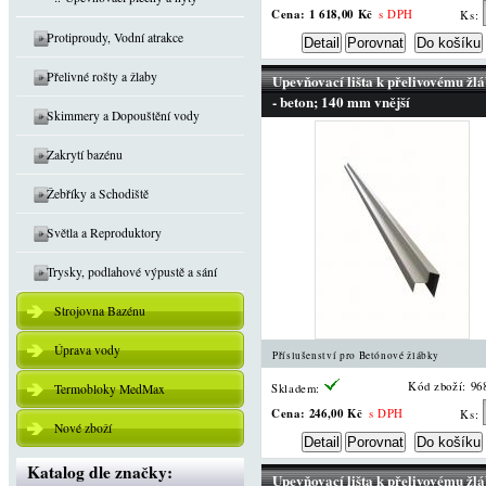
Cena:
1 618,00 Kč
s DPH
Ks:
Protiproudy, Vodní atrakce
Přelivné rošty a žlaby
Upevňovací lišta k přelivovému žl
- beton; 140 mm vnější
Skimmery a Dopouštění vody
Zakrytí bazénu
Žebříky a Schodiště
Světla a Reproduktory
Trysky, podlahové výpustě a sání
Strojovna Bazénu
Úprava vody
Příslušenství pro Betónové žlábky
Kód zboží: 96
Termobloky MedMax
Skladem:
Cena:
246,00 Kč
s DPH
Ks:
Nové zboží
Katalog dle značky:
Upevňovací lišta k přelivovému žl