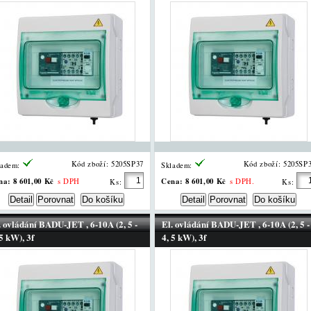
Kód zboží: 5205SP37
Kód zboží: 5205SP
ladem:
Skladem:
na:
8 601,00 Kč
Cena:
8 601,00 Kč
s DPH
s DPH.
Ks:
Ks:
. ovládání BADU-JET , 6-10A (2, 5 -
El. ovládání BADU-JET , 6-10A (2, 5 -
 5 kW), 3f
4, 5 kW), 3f