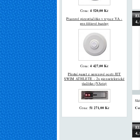
4 520,00 Kč
Cena:
El
Plastové piezotlačítko v trysce VA -
4,
pro fóliové bazény
4 427,00 Kč
Cena:
Přední panel z nerezové oceli JET
SWIM ATHLETE - 2x piezoelektrické
tlačítko (VArio)
Sk
51 271,00 Kč
Ce
Cena:
El
4,