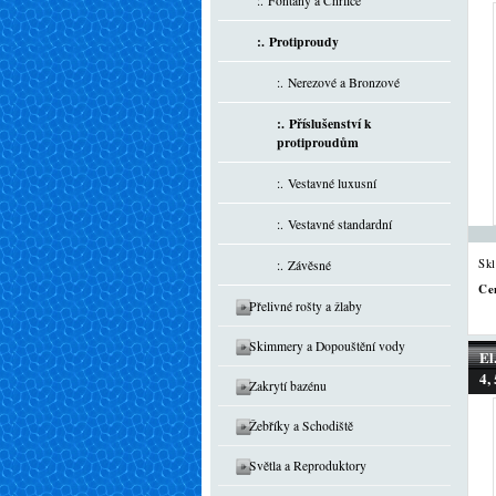
:. Fontány a Chrliče
:. Protiproudy
:. Nerezové a Bronzové
:. Příslušenství k
protiproudům
:. Vestavné luxusní
:. Vestavné standardní
Sk
:. Závěsné
Ce
Přelivné rošty a žlaby
Skimmery a Dopouštění vody
El
4,
Zakrytí bazénu
Žebříky a Schodiště
Světla a Reproduktory