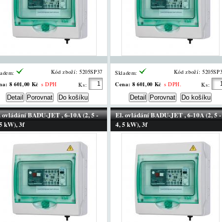
Kód zboží: 5205SP37
Kód zboží: 5205SP
ladem:
Skladem:
na:
8 601,00 Kč
Cena:
8 601,00 Kč
s DPH
s DPH.
Ks:
Ks:
. ovládání BADU-JET , 6-10A (2, 5 -
El. ovládání BADU-JET , 6-10A (2, 5 -
 5 kW), 3f
4, 5 kW), 3f