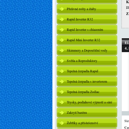
K
p
Přelivné rošty a žlaby
Z
Rapid Inverter R32
Rapid Inverter s chlazením
Rapid Mini Inverter R32
El
4,
Skimmery a Dopouštění vody
Světla a Reproduktory
Tepelná čerpadla Rapid
Tepelná čerpadla s invertorem
Tepelná čerpadla Zodiac
Trysky, podlahové výpustě a sání
Zakrytí bazénu
Sk
Žebříky a příslušenství
Ce