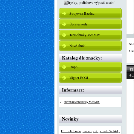
Trysky, podlahové výpustě a sání
Strojovna Bazénu
Úprava vody
Termobloky MedMax
Sk
Nové zboží
Ce
Katalog dle značky:
Izopol
El
4,
Vágner POOL
Informace:
Stavební termobloky MedMax
Novinky
El. ovládání-spínání protiproudu 9-14A,