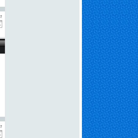
37
37