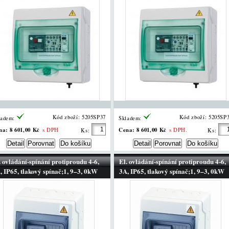
Kód zboží: 5205SP37
Kód zboží: 5205SP
ladem:
Skladem:
na:
8 601,00 Kč
Cena:
8 601,00 Kč
s DPH
s DPH.
Ks:
Ks:
. ovládání-spínání protiproudu 4-6,
El. ovládání-spínání protiproudu 4-6,
, IP65, tlakový spínač;1, 9–3, 0kW
3A, IP65, tlakový spínač;1, 9–3, 0kW