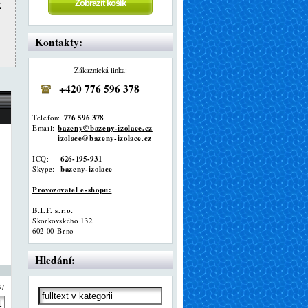
k
Kontakty:
Zákaznická linka:
+420 776 596 378
776 596 378
Telefon:
bazeny@bazeny-izolace.cz
Email:
izolace@bazeny-izolace.cz
626-195-931
ICQ:
bazeny-izolace
Skype:
Provozovatel e-shopu:
B.I.F. s.r.o.
Skorkovského 132
602 00 Brno
Hledání:
37