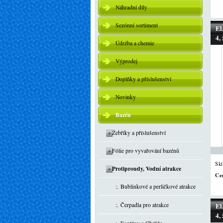
Náhradní díly
Sezónní sortiment
El
4,
Údržba a chemie
Výprodej
Doplňky a příslušenství
Novinky
Bazén
Žebříky a příslušenství
Fólie pro vyvařování bazénů
Sk
Protiproudy, Vodní atrakce
Ce
:. Bublinkové a perličkové atrakce
:. Čerpadla pro atrakce
El
4,