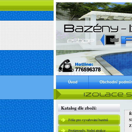
Úvod
Obchodní podmí
Katalog dle zboží:
Ř
Fólie pro vyvařování bazénů
Z
Protiproudy, Vodní atrakce