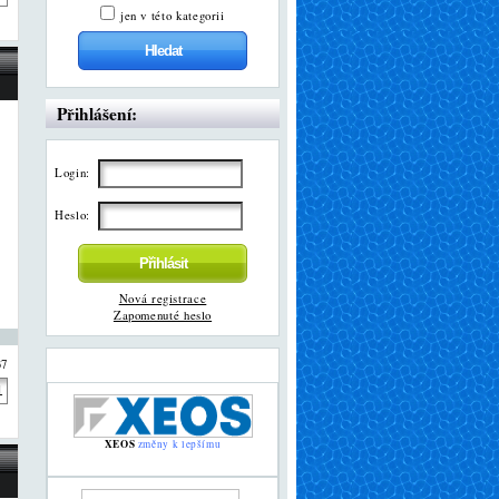
jen v této kategorii
Přihlášení:
Login:
Heslo:
Nová registrace
Zapomenuté heslo
37
XEOS
změny k lepšímu