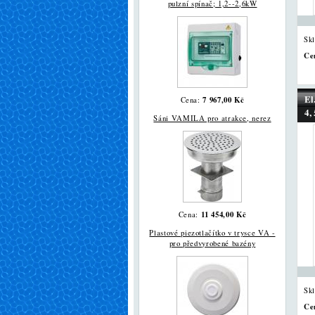
pulzní spínač; 1,2--2,6kW
Sk
Ce
El
7 967,00 Kč
Cena:
4,
Sáni VAMILA pro atrakce, nerez
11 454,00 Kč
Cena:
Plastové piezotlačítko v trysce VA -
pro předvyrobené bazény
Sk
Ce