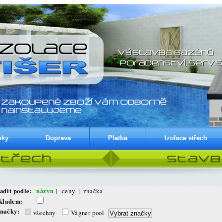
nky
Doprava
Platba
Izolace střech
adit podle:
názvu
|
ceny
|
značka
Skladem:
načky:
všechny
Vágner pool