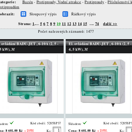
ategorie:
Bazén
-
Protiproudy, Vodní atrakce
-
Protiproudy
-
Příslušenství 
rotiproudům
obrazit:
Sloupcový výpis
Řádkový výpis
Strana:
1
....
5
6
7
8
9
10
11
12
13
14
15
....
74
další >>
Počet nalezených záznamů: 1477
. ovládání BADU-JET , 6-10A (2, 5 -
El. ovládání BADU-JET , 6-10A (2, 5 -
 5 kW), 3f
4, 5 kW), 3f
Kód zboží: 5205SP37
Kód zboží: 5205SP
ladem:
Skladem:
na:
8 601,00 Kč
Cena:
8 601,00 Kč
s DPH
s DPH.
Ks:
Ks: