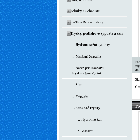
Žebříky a Schodiště
Světla a Reproduktory
Trysky, podlahové výpustě a sání
:. Hydromasážní systémy
:. Masážní čerpadla
Pod
zaj
:. Nerez příslušenství -
do 
trysky,výpustě,sání
Sk
:. Sání
Ce
:. Výpustě
Po
:. Vtokové trysky
:. Hydromasážní
:. Masážní