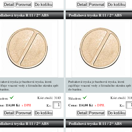
dlahová tryska R 11 / 2“ ABS
Podlahová tryska R 11 / 2“ ABS
lahová tryska je bazénová tryska, která
Podlahová tryska je bazénová tryska, která
išťuje vracení vody z filtračního okruhu zpět
zajišťuje vracení vody z filtračního okruhu zpět
bazénu.
do bazénu.
Kód zboží: 3183
Kód zboží: 31
ladem:
Skladem:
na:
114,00 Kč
Cena:
114,00 Kč
s DPH
s DPH.
Ks:
Ks:
dlahová tryska R 11 / 2“ ABS
Podlahová tryska R 11 / 2“ ABS