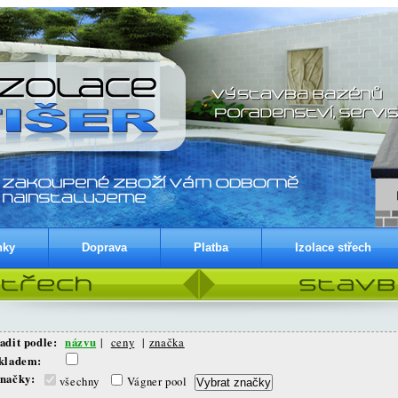
nky
Doprava
Platba
Izolace střech
adit podle:
názvu
|
ceny
|
značka
Skladem:
načky:
všechny
Vágner pool