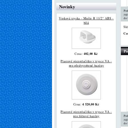
Novinky
Pod
zaj
Vtoková tryska - Mušle R 11/2“ ABS -
do 
bílá
Sk
Ce
Po
402,00 Kč
Cena:
Plastové piezotlačítko v trysce VA -
pro předvyrobené bazény
4 520,00 Kč
Cena:
Plastové piezotlačítko v trysce VA -
pro fóliové bazény
Pod
zaj
do 