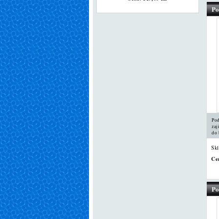
Po
Pod
zaj
do 
Sk
Ce
Po