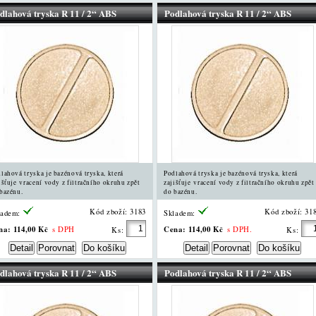
dlahová tryska R 11 / 2“ ABS
Podlahová tryska R 11 / 2“ ABS
lahová tryska je bazénová tryska, která
Podlahová tryska je bazénová tryska, která
išťuje vracení vody z filtračního okruhu zpět
zajišťuje vracení vody z filtračního okruhu zpět
bazénu.
do bazénu.
Kód zboží: 3183
Kód zboží: 31
ladem:
Skladem:
na:
114,00 Kč
Cena:
114,00 Kč
s DPH
s DPH.
Ks:
Ks:
dlahová tryska R 11 / 2“ ABS
Podlahová tryska R 11 / 2“ ABS