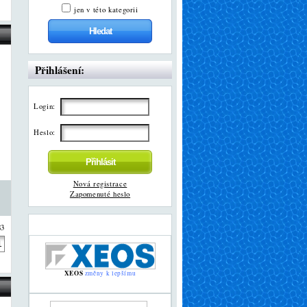
jen v této kategorii
Přihlášení:
Login:
Heslo:
Nová registrace
Zapomenuté heslo
83
XEOS
změny k lepšímu