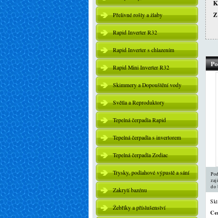
K
Z
Přelivné rošty a žlaby
Rapid Inverter R32
Rapid Inverter s chlazením
Po
Rapid Mini Inverter R32
Skimmery a Dopouštění vody
Světla a Reproduktory
Tepelná čerpadla Rapid
Tepelná čerpadla s invertorem
Tepelná čerpadla Zodiac
Trysky, podlahové výpustě a sání
Pod
zaj
do 
Zakrytí bazénu
Sk
Žebříky a příslušenství
Ce