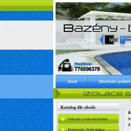
Úvod
Obchodní podmí
Katalog dle zboží:
Ř
Fólie pro vyvařování bazénů
Z
Protiproudy, Vodní atrakce