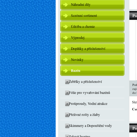
Náhradní díly
Po
Sezónní sortiment
Údržba a chemie
Výprodej
Doplňky a příslušenství
Novinky
Bazén
Žebříky a příslušenství
Pod
zaj
Fólie pro vyvařování bazénů
do 
Sk
Protiproudy, Vodní atrakce
Ce
Přelivné rošty a žlaby
Skimmery a Dopouštění vody
Po
Zakrytí bazénu