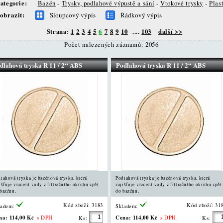
ategorie:
Bazén
-
Trysky, podlahové výpustě a sání
-
Vtokové trysky
-
Plas
obrazit:
Sloupcový výpis
Řádkový výpis
Strana:
1
2
3
4
5
6
7
8
9
10
....
103
další >>
Počet nalezených záznamů: 2056
dlahová tryska R 11 / 2“ ABS
Podlahová tryska R 11 / 2“ ABS
lahová tryska je bazénová tryska, která
Podlahová tryska je bazénová tryska, která
išťuje vracení vody z filtračního okruhu zpět
zajišťuje vracení vody z filtračního okruhu zpět
bazénu.
do bazénu.
Kód zboží: 3183
Kód zboží: 31
ladem:
Skladem:
na:
114,00 Kč
Cena:
114,00 Kč
s DPH
s DPH.
Ks:
Ks: