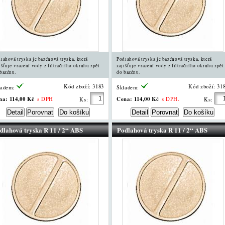
lahová tryska je bazénová tryska, která
Podlahová tryska je bazénová tryska, která
išťuje vracení vody z filtračního okruhu zpět
zajišťuje vracení vody z filtračního okruhu zpět
bazénu.
do bazénu.
Kód zboží: 3183
Kód zboží: 31
ladem:
Skladem:
na:
114,00 Kč
Cena:
114,00 Kč
s DPH
s DPH.
Ks:
Ks:
dlahová tryska R 11 / 2“ ABS
Podlahová tryska R 11 / 2“ ABS