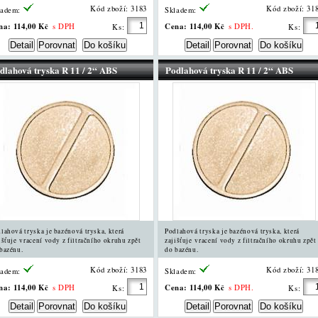
Kód zboží: 3183
Kód zboží: 31
ladem:
Skladem:
na:
114,00 Kč
Cena:
114,00 Kč
s DPH
s DPH.
Ks:
Ks:
dlahová tryska R 11 / 2“ ABS
Podlahová tryska R 11 / 2“ ABS
lahová tryska je bazénová tryska, která
Podlahová tryska je bazénová tryska, která
išťuje vracení vody z filtračního okruhu zpět
zajišťuje vracení vody z filtračního okruhu zpět
bazénu.
do bazénu.
Kód zboží: 3183
Kód zboží: 31
ladem:
Skladem:
na:
114,00 Kč
Cena:
114,00 Kč
s DPH
s DPH.
Ks:
Ks: