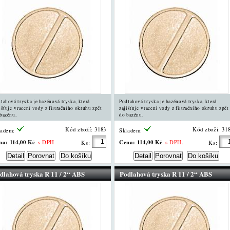
lahová tryska je bazénová tryska, která
Podlahová tryska je bazénová tryska, která
išťuje vracení vody z filtračního okruhu zpět
zajišťuje vracení vody z filtračního okruhu zpět
bazénu.
do bazénu.
Kód zboží: 3183
Kód zboží: 31
ladem:
Skladem:
na:
114,00 Kč
Cena:
114,00 Kč
s DPH
s DPH.
Ks:
Ks:
dlahová tryska R 11 / 2“ ABS
Podlahová tryska R 11 / 2“ ABS