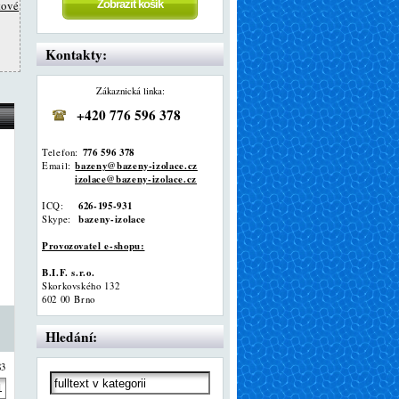
tové
Kontakty:
Zákaznická linka:
+420 776 596 378
776 596 378
Telefon:
bazeny@bazeny-izolace.cz
Email:
izolace@bazeny-izolace.cz
626-195-931
ICQ:
bazeny-izolace
Skype:
Provozovatel e-shopu:
B.I.F. s.r.o.
Skorkovského 132
602 00 Brno
Hledání:
83