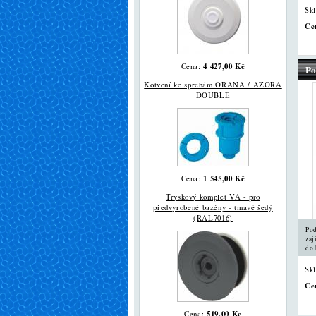
Sk
Ce
4 427,00 Kč
Cena:
Po
Kotvení ke sprchám ORANA / AZORA
DOUBLE
1 545,00 Kč
Cena:
Tryskový komplet VA - pro
předvyrobené bazény - tmavě šedý
(RAL7016)
Pod
zaj
do 
Sk
Ce
519,00 Kč
Cena: