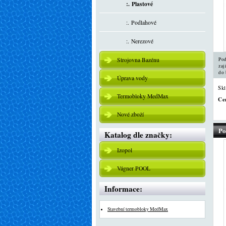
:. Plastové
:. Podlahové
:. Nerezové
Strojovna Bazénu
Pod
zaj
do 
Úprava vody
Sk
Termobloky MedMax
Ce
Nové zboží
Po
Katalog dle značky:
Izopol
Vágner POOL
Informace:
Stavební termobloky MedMax