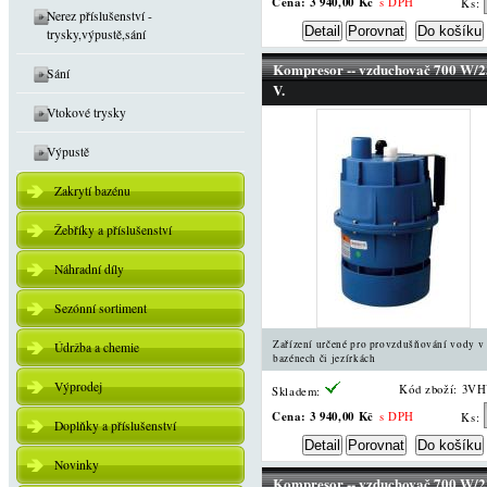
Cena:
3 940,00 Kč
s DPH
Ks:
Nerez příslušenství -
trysky,výpustě,sání
Kompresor -- vzduchovač 700 W/
Sání
V.
Vtokové trysky
Výpustě
Zakrytí bazénu
Žebříky a příslušenství
Náhradní díly
Sezónní sortiment
Zařízení určené pro provzdušňování vody v
Údržba a chemie
bazénech či jezírkách
Výprodej
Kód zboží: 3V
Skladem:
Cena:
3 940,00 Kč
s DPH
Ks:
Doplňky a příslušenství
Novinky
Kompresor -- vzduchovač 700 W/