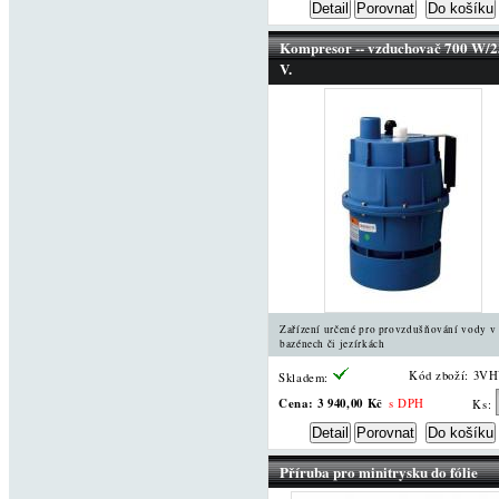
Kompresor -- vzduchovač 700 W/
V.
Zařízení určené pro provzdušňování vody v
bazénech či jezírkách
Kód zboží: 3V
Skladem:
Cena:
3 940,00 Kč
s DPH
Ks:
Příruba pro minitrysku do fólie