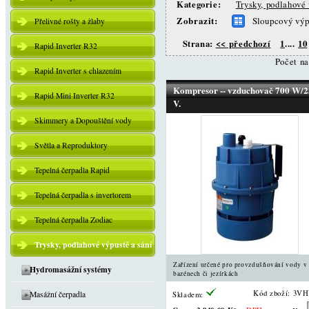
Kategorie:
Trysky, podlahové 
Zobrazit:
Sloupcový výp
Přelivné rošty a žlaby
Strana:
<< předchozí
1
....
10
Rapid Inverter R32
Počet n
Rapid Inverter s chlazením
Kompresor -- vzduchovač 700 W/
Rapid Mini Inverter R32
V.
Skimmery a Dopouštění vody
Světla a Reproduktory
Tepelná čerpadla Rapid
Tepelná čerpadla s invertorem
Tepelná čerpadla Zodiac
Trysky, podlahové výpustě a sání
Zařízení určené pro provzdušňování vody v
Hydromasážní systémy
bazénech či jezírkách
Kód zboží: 3V
Masážní čerpadla
Skladem: