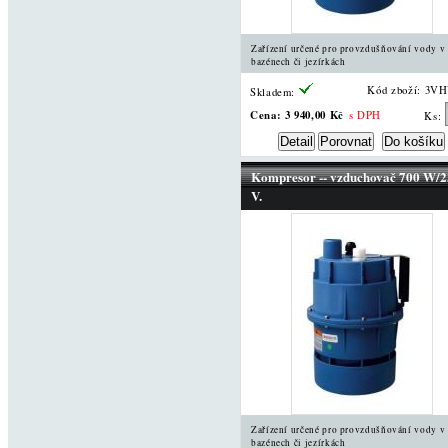
Zařízení určené pro provzdušňování vody v
bazénech či jezírkách
Kód zboží: 3V
Skladem:
Cena:
3 940,00 Kč
s DPH
Ks:
Kompresor -- vzduchovač 700 W/
V.
Zařízení určené pro provzdušňování vody v
bazénech či jezírkách