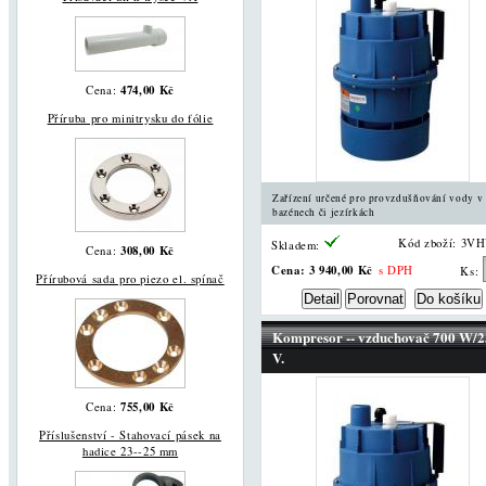
474,00 Kč
Cena:
Příruba pro minitrysku do fólie
Zařízení určené pro provzdušňování vody v
bazénech či jezírkách
Kód zboží: 3V
Skladem:
308,00 Kč
Cena:
Cena:
3 940,00 Kč
s DPH
Ks:
Přírubová sada pro piezo el. spínač
Kompresor -- vzduchovač 700 W/
V.
755,00 Kč
Cena:
Příslušenství - Stahovací pásek na
hadice 23--25 mm