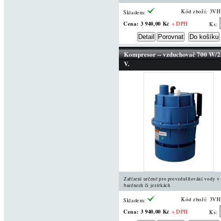
Kód zboží: 3V
Skladem:
Cena:
3 940,00 Kč
s DPH
Ks:
Kompresor -- vzduchovač 700 W/
V.
Zařízení určené pro provzdušňování vody v
bazénech či jezírkách
Kód zboží: 3V
Skladem:
Cena:
3 940,00 Kč
s DPH
Ks: