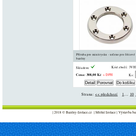
Příruba pro minitrysku - určeno pro fóliové
bazény
Kód zboží: 3V
Skladem:
Cena:
308,00 Kč
s DPH
Ks:
Strana:
<< předchozí
1
....
10
| 2018 © Bazény-Izolace.cz | Střešní Izolace | Výstavba ba