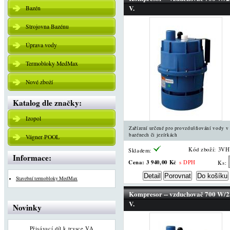
V.
Bazén
Strojovna Bazénu
Úprava vody
Termobloky MedMax
Nové zboží
Katalog dle značky:
Izopol
Zařízení určené pro provzdušňování vody v
bazénech či jezírkách
Vágner POOL
Kód zboží: 3V
Skladem:
Informace:
Cena:
3 940,00 Kč
s DPH
Ks:
Stavební termobloky MedMax
Kompresor -- vzduchovač 700 W/
V.
Novinky
Přisávací díl k trysce VA