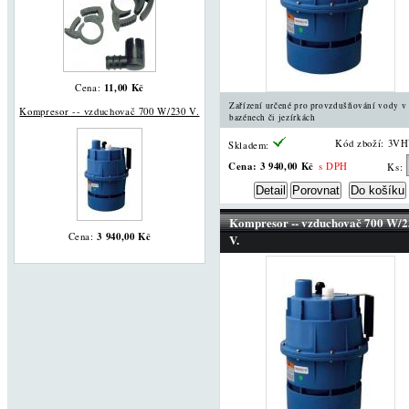
11,00 Kč
Cena:
Zařízení určené pro provzdušňování vody v
Kompresor -- vzduchovač 700 W/230 V.
bazénech či jezírkách
Kód zboží: 3V
Skladem:
Cena:
3 940,00 Kč
s DPH
Ks:
Kompresor -- vzduchovač 700 W/
3 940,00 Kč
Cena:
V.