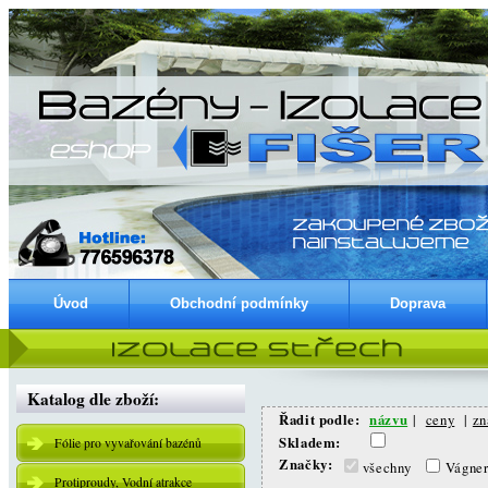
Úvod
Obchodní podmínky
Doprava
Katalog dle zboží:
Řadit podle:
názvu
|
ceny
|
zn
Skladem:
Fólie pro vyvařování bazénů
Značky:
všechny
Vágne
Protiproudy, Vodní atrakce