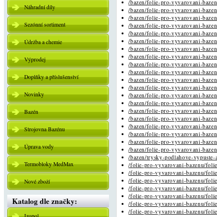
/bazen/folie-pro-vyvarovani-bazen
Náhradní díly
/bazen/folie-pro-vyvarovani-bazen
/bazen/folie-pro-vyvarovani-bazen
Sezónní sortiment
/bazen/folie-pro-vyvarovani-bazen
/bazen/folie-pro-vyvarovani-bazen
/bazen/folie-pro-vyvarovani-bazen
Údržba a chemie
/bazen/folie-pro-vyvarovani-bazen
/bazen/folie-pro-vyvarovani-bazen
Výprodej
/bazen/folie-pro-vyvarovani-bazen
/bazen/folie-pro-vyvarovani-bazen
Doplňky a příslušenství
/bazen/folie-pro-vyvarovani-bazen
/bazen/folie-pro-vyvarovani-bazen
Novinky
/bazen/folie-pro-vyvarovani-bazen
/bazen/folie-pro-vyvarovani-bazen
/bazen/folie-pro-vyvarovani-bazen
Bazén
/bazen/folie-pro-vyvarovani-bazen
/bazen/folie-pro-vyvarovani-bazen
Strojovna Bazénu
/bazen/folie-pro-vyvarovani-bazen
/bazen/folie-pro-vyvarovani-bazen
Úprava vody
/bazen/folie-pro-vyvarovani-bazen
/bazen/trysky-podlahove-vypuste-a
Termobloky MedMax
/folie-pro-vyvarovani-bazenu/foli
/folie-pro-vyvarovani-bazenu/foli
/folie-pro-vyvarovani-bazenu/foli
Nové zboží
/folie-pro-vyvarovani-bazenu/foli
/folie-pro-vyvarovani-bazenu/foli
Katalog dle značky:
/folie-pro-vyvarovani-bazenu/foli
/folie-pro-vyvarovani-bazenu/foli
Izopol