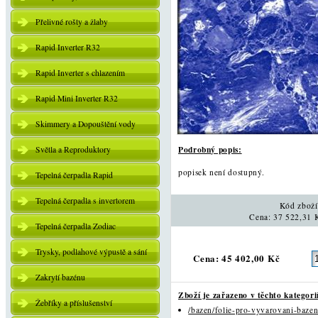
Přelivné rošty a žlaby
Rapid Inverter R32
Rapid Inverter s chlazením
Rapid Mini Inverter R32
Skimmery a Dopouštění vody
Podrobný popis:
Světla a Reproduktory
popisek není dostupný.
Tepelná čerpadla Rapid
Tepelná čerpadla s invertorem
Kód zbož
Cena: 37 522,31 
Tepelná čerpadla Zodiac
Trysky, podlahové výpustě a sání
Cena: 45 402,00 Kč
Zakrytí bazénu
Zboží je zařazeno v těchto kategori
Žebříky a příslušenství
/bazen/folie-pro-vyvarovani-bazen