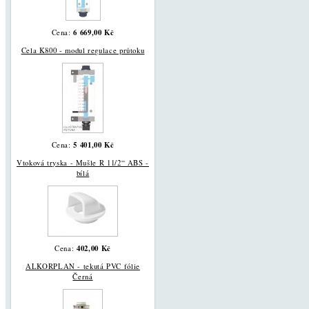
6 669,00 Kč
Cena:
Cela K800 - modul regulace průtoku
5 401,00 Kč
Cena:
Vtoková tryska - Mušle R 11/2“ ABS -
bílá
402,00 Kč
Cena:
ALKORPLAN - tekutá PVC fólie
Černá