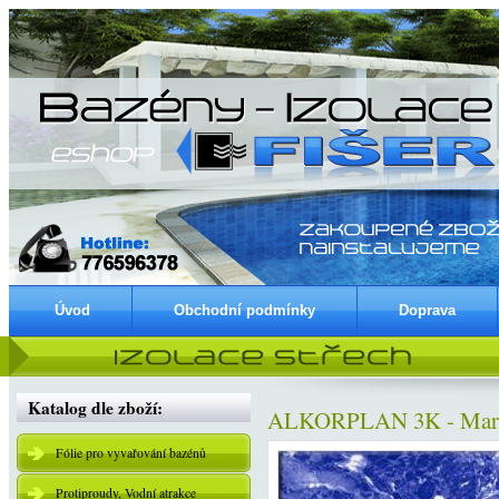
Úvod
Obchodní podmínky
Doprava
Katalog dle zboží:
ALKORPLAN 3K - Marble
Fólie pro vyvařování bazénů
Protiproudy, Vodní atrakce