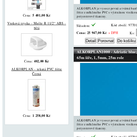
ALKORPLAN je vysoce pevná a tvárná baz
fólie z měkčeného PVC s výztužnou vložkou
5 401,00 Kč
Cena:
polyesterové tkaniny.
Vtoková tryska - Mušle R 11/2“ ABS -
Kód zboží: 9770
Skladem:
bílá
Cena:
25 947,00 Kč
s DPH
Ks:
ALKORPLAN1000 - Adriatic blue;
65m šíře, 1, 5mm, 25m role
402,00 Kč
Cena:
ALKORPLAN - tekutá PVC fólie
Černá
1 258,00 Kč
Cena:
ALKORPLAN je vysoce pevná a tvárná baz
fólie z měkčeného PVC s výztužnou vložkou
polyesterové tkaniny.