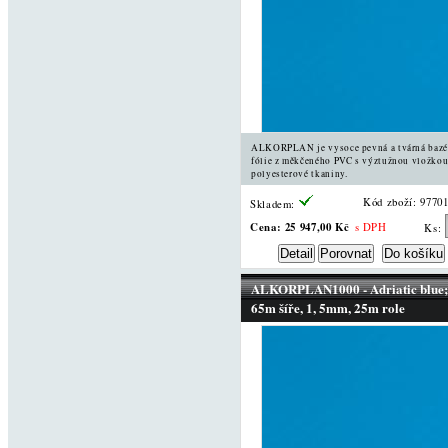
ALKORPLAN je vysoce pevná a tvárná baz
fólie z měkčeného PVC s výztužnou vložkou
polyesterové tkaniny.
Kód zboží: 9770
Skladem:
Cena:
25 947,00 Kč
s DPH
Ks:
ALKORPLAN1000 - Adriatic blue;
65m šíře, 1, 5mm, 25m role