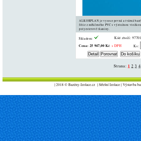
ALKORPLAN je vysoce pevná a tvárná baz
fólie z měkčeného PVC s výztužnou vložkou
polyesterové tkaniny.
Kód zboží: 9770
Skladem:
Cena:
25 947,00 Kč
s DPH
Ks:
Strana:
1
2
3
4
| 2018 © Bazény-Izolace.cz | Střešní Izolace | Výstavba ba