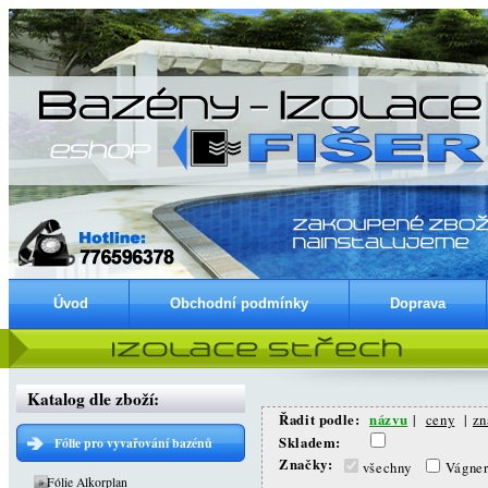
Úvod
Obchodní podmínky
Doprava
Katalog dle zboží:
Řadit podle:
názvu
|
ceny
|
zn
Skladem:
Fólie pro vyvařování bazénů
Značky:
všechny
Vágne
Fólie Alkorplan