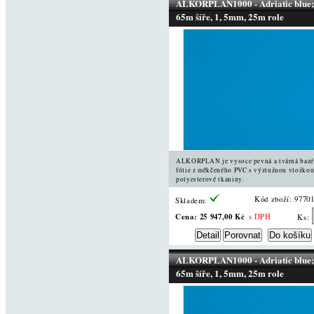
ALKORPLAN1000 - Adriatic blue;
65m šíře, 1, 5mm, 25m role
ALKORPLAN je vysoce pevná a tvárná baz
fólie z měkčeného PVC s výztužnou vložkou
polyesterové tkaniny.
Kód zboží: 9770
Skladem:
Cena:
25 947,00 Kč
s DPH
Ks:
ALKORPLAN1000 - Adriatic blue;
65m šíře, 1, 5mm, 25m role