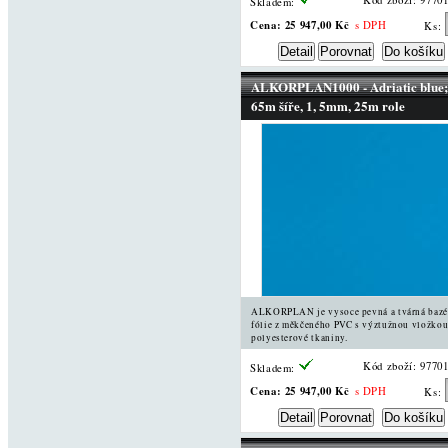
Kód zboží: 9770
Skladem:
Cena:
25 947,00 Kč
s DPH
Ks:
ALKORPLAN1000 - Adriatic blue;
65m šíře, 1, 5mm, 25m role
ALKORPLAN je vysoce pevná a tvárná baz
fólie z měkčeného PVC s výztužnou vložkou
polyesterové tkaniny.
Kód zboží: 9770
Skladem:
Cena:
25 947,00 Kč
s DPH
Ks: