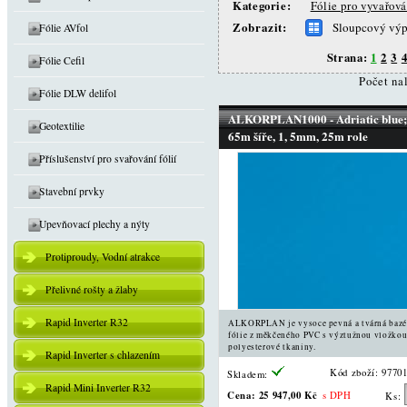
Kategorie:
Fólie pro vyvařov
Zobrazit:
Sloupcový výp
Fólie AVfol
Strana:
1
2
3
Fólie Cefil
Počet na
Fólie DLW delifol
ALKORPLAN1000 - Adriatic blue;
Geotextilie
65m šíře, 1, 5mm, 25m role
Příslušenství pro svařování fólií
Stavební prvky
Upevňovací plechy a nýty
Protiproudy, Vodní atrakce
Přelivné rošty a žlaby
Rapid Inverter R32
ALKORPLAN je vysoce pevná a tvárná baz
fólie z měkčeného PVC s výztužnou vložkou
polyesterové tkaniny.
Rapid Inverter s chlazením
Kód zboží: 9770
Skladem:
Rapid Mini Inverter R32
Cena:
25 947,00 Kč
s DPH
Ks: