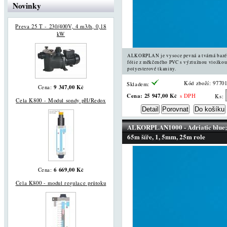
Novinky
Preva 25 T - 230/400V, 4 m3/h, 0,18
kW
ALKORPLAN je vysoce pevná a tvárná baz
fólie z měkčeného PVC s výztužnou vložkou
polyesterové tkaniny.
Kód zboží: 9770
Skladem:
9 347,00 Kč
Cena:
Cena:
25 947,00 Kč
s DPH
Ks:
Cela K800 - Modul sondy pH/Redox
ALKORPLAN1000 - Adriatic blue;
65m šíře, 1, 5mm, 25m role
6 669,00 Kč
Cena:
Cela K800 - modul regulace průtoku