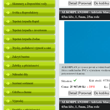
Skimmery a Dopouštění vody
ALKORPLAN1000 - Adriatic blue;
Světla a Reproduktory
65m šíře, 1, 5mm, 25m role
Tepelná čerpadla Rapid
Tepelná čerpadla s invertorem
Tepelná čerpadla Zodiac
Trysky, podlahové výpustě a sání
Zakrytí bazénu
Žebříky a příslušenství
ALKORPLAN je vysoce pevná a tvárná baz
fólie z měkčeného PVC s výztužnou vložkou
polyesterové tkaniny.
Náhradní díly
Kód zboží: 9770
Skladem:
Sezónní sortiment
Cena:
25 947,00 Kč
s DPH
Ks:
Údržba a chemie
Výprodej
ALKORPLAN1000 - Adriatic blue;
65m šíře, 1, 5mm, 25m role
Doplňky a příslušenství