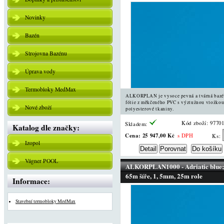
Novinky
Bazén
Strojovna Bazénu
Úprava vody
Termobloky MedMax
ALKORPLAN je vysoce pevná a tvárná baz
fólie z měkčeného PVC s výztužnou vložkou
Nové zboží
polyesterové tkaniny.
Kód zboží: 9770
Skladem:
Katalog dle značky:
Cena:
25 947,00 Kč
s DPH
Ks:
Izopol
Vágner POOL
ALKORPLAN1000 - Adriatic blue;
65m šíře, 1, 5mm, 25m role
Informace:
Stavební termobloky MedMax