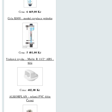
6 669,00 Kč
Cena:
Cela K800 - modul regulace průtoku
5 401,00 Kč
Cena:
Vtoková tryska - Mušle R 11/2“ ABS -
bílá
402,00 Kč
Cena:
ALKORPLAN - tekutá PVC fólie
Černá