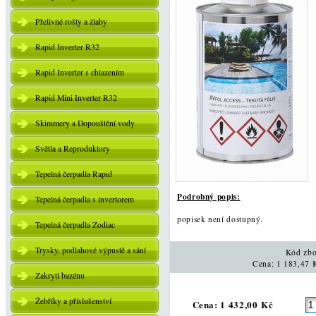
Přelivné rošty a žlaby
Rapid Inverter R32
Rapid Inverter s chlazením
Rapid Mini Inverter R32
Skimmery a Dopouštění vody
Světla a Reproduktory
Tepelná čerpadla Rapid
Podrobný popis:
Tepelná čerpadla s invertorem
popisek není dostupný.
Tepelná čerpadla Zodiac
Trysky, podlahové výpustě a sání
Kód zbo
Cena: 1 183,47 
Zakrytí bazénu
Žebříky a příslušenství
Cena: 1 432,00 Kč