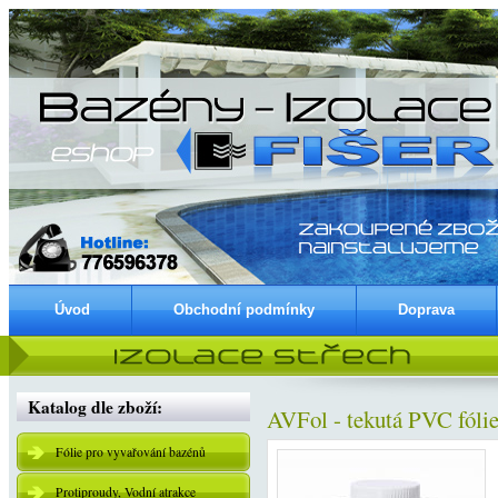
Úvod
Obchodní podmínky
Doprava
Katalog dle zboží:
AVFol - tekutá PVC fólie
Fólie pro vyvařování bazénů
Protiproudy, Vodní atrakce