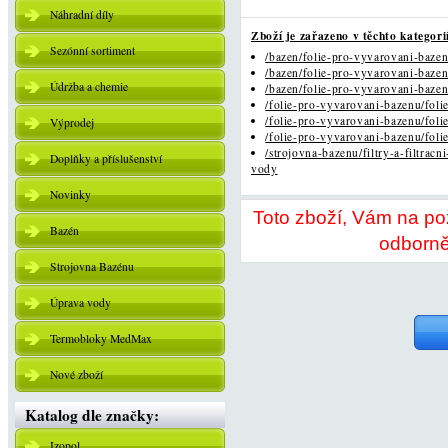
Náhradní díly
Zboží je zařazeno v těchto kategori
Sezónní sortiment
/bazen/folie-pro-vyvarovani-bazen
/bazen/folie-pro-vyvarovani-bazen
Údržba a chemie
/bazen/folie-pro-vyvarovani-bazen
/folie-pro-vyvarovani-bazenu/folie
/folie-pro-vyvarovani-bazenu/folie
Výprodej
/folie-pro-vyvarovani-bazenu/folie
/strojovna-bazenu/filtry-a-filtrac
Doplňky a příslušenství
vody
Novinky
Toto zboží, Vám na p
Bazén
odborně
Strojovna Bazénu
Úprava vody
Termobloky MedMax
Nové zboží
Katalog dle značky:
Izopol