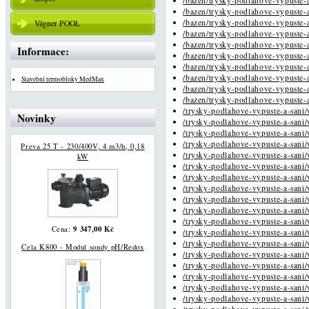
/bazen/trysky-podlahove-vypuste-a
/bazen/trysky-podlahove-vypuste-a
/bazen/trysky-podlahove-vypuste-a
Vágner POOL
/bazen/trysky-podlahove-vypuste-a
/bazen/trysky-podlahove-vypuste-a
Informace:
/bazen/trysky-podlahove-vypuste-a
/bazen/trysky-podlahove-vypuste-a
/bazen/trysky-podlahove-vypuste-a
Stavební termobloky MedMax
/bazen/trysky-podlahove-vypuste-a
/bazen/trysky-podlahove-vypuste-a
/trysky-podlahove-vypuste-a-sani/
Novinky
/trysky-podlahove-vypuste-a-sani/
/trysky-podlahove-vypuste-a-sani/
/trysky-podlahove-vypuste-a-sani/
Preva 25 T - 230/400V, 4 m3/h, 0,18
/trysky-podlahove-vypuste-a-sani/
kW
/trysky-podlahove-vypuste-a-sani/
/trysky-podlahove-vypuste-a-sani/
/trysky-podlahove-vypuste-a-sani/
/trysky-podlahove-vypuste-a-sani/
/trysky-podlahove-vypuste-a-sani/
/trysky-podlahove-vypuste-a-sani/
9 347,00 Kč
Cena:
/trysky-podlahove-vypuste-a-sani/
/trysky-podlahove-vypuste-a-sani/
Cela K800 - Modul sondy pH/Redox
/trysky-podlahove-vypuste-a-sani/
/trysky-podlahove-vypuste-a-sani/
/trysky-podlahove-vypuste-a-sani/
/trysky-podlahove-vypuste-a-sani/
/trysky-podlahove-vypuste-a-sani/