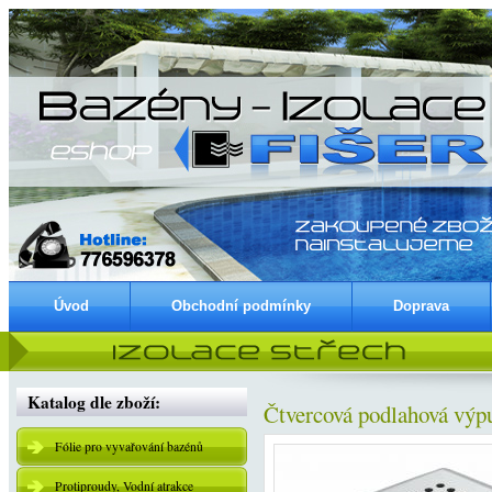
Úvod
Obchodní podmínky
Doprava
Katalog dle zboží:
Čtvercová podlahová vý
Fólie pro vyvařování bazénů
Protiproudy, Vodní atrakce