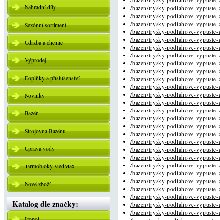
/bazen/trysky-podlahove-vypuste-a
Náhradní díly
/bazen/trysky-podlahove-vypuste-a
/bazen/trysky-podlahove-vypuste-a
/bazen/trysky-podlahove-vypuste-a
Sezónní sortiment
/bazen/trysky-podlahove-vypuste-a
/bazen/trysky-podlahove-vypuste-a
Údržba a chemie
/bazen/trysky-podlahove-vypuste-a
/bazen/trysky-podlahove-vypuste-a
Výprodej
/bazen/trysky-podlahove-vypuste-a
/bazen/trysky-podlahove-vypuste-a
Doplňky a příslušenství
/bazen/trysky-podlahove-vypuste-a
/bazen/trysky-podlahove-vypuste-a
/bazen/trysky-podlahove-vypuste-a
Novinky
/bazen/trysky-podlahove-vypuste-a
/bazen/trysky-podlahove-vypuste-a
Bazén
/bazen/trysky-podlahove-vypuste-a
/bazen/trysky-podlahove-vypuste-a
Strojovna Bazénu
/bazen/trysky-podlahove-vypuste-a
/bazen/trysky-podlahove-vypuste-a
Úprava vody
/bazen/trysky-podlahove-vypuste-a
/bazen/trysky-podlahove-vypuste-a
/bazen/trysky-podlahove-vypuste-a
Termobloky MedMax
/bazen/trysky-podlahove-vypuste-a
/bazen/trysky-podlahove-vypuste-a
Nové zboží
/bazen/trysky-podlahove-vypuste-a
/bazen/trysky-podlahove-vypuste-a
Katalog dle značky:
/bazen/trysky-podlahove-vypuste-a
/bazen/trysky-podlahove-vypuste-a
Izopol