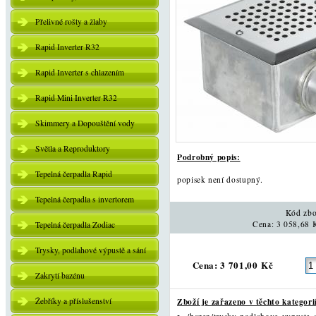
Přelivné rošty a žlaby
Rapid Inverter R32
Rapid Inverter s chlazením
Rapid Mini Inverter R32
Skimmery a Dopouštění vody
Světla a Reproduktory
Podrobný popis:
Tepelná čerpadla Rapid
popisek není dostupný.
Tepelná čerpadla s invertorem
Kód zbo
Cena: 3 058,68 
Tepelná čerpadla Zodiac
Trysky, podlahové výpustě a sání
Cena: 3 701,00 Kč
Zakrytí bazénu
Žebříky a příslušenství
Zboží je zařazeno v těchto kategori