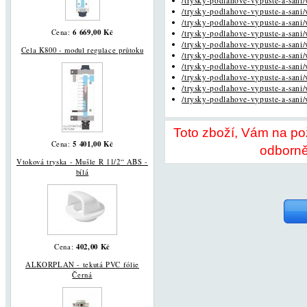
/trysky-podlahove-vypuste-a-sani/
/trysky-podlahove-vypuste-a-sani/
/trysky-podlahove-vypuste-a-sani/
6 669,00 Kč
Cena:
/trysky-podlahove-vypuste-a-sani/
/trysky-podlahove-vypuste-a-sani/
Cela K800 - modul regulace průtoku
/trysky-podlahove-vypuste-a-sani/
/trysky-podlahove-vypuste-a-sani/
/trysky-podlahove-vypuste-a-sani/
/trysky-podlahove-vypuste-a-sani/
/trysky-podlahove-vypuste-a-sani/
Toto zboží, Vám na p
5 401,00 Kč
Cena:
odborně
Vtoková tryska - Mušle R 11/2“ ABS -
bílá
402,00 Kč
Cena:
ALKORPLAN - tekutá PVC fólie
Černá