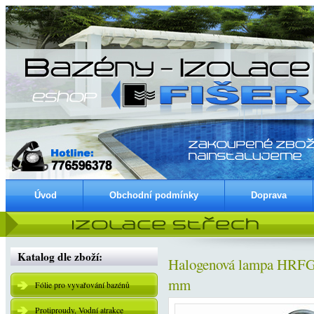
Úvod
Obchodní podmínky
Doprava
Katalog dle zboží:
Halogenová lampa HRFG 
mm
Fólie pro vyvařování bazénů
Protiproudy, Vodní atrakce