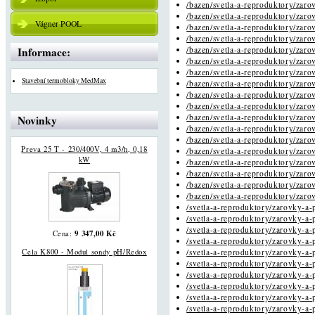
/bazen/svetla-a-reproduktory/zarov
/bazen/svetla-a-reproduktory/zarov
Vágner POOL
/bazen/svetla-a-reproduktory/zarov
/bazen/svetla-a-reproduktory/zarov
Informace:
/bazen/svetla-a-reproduktory/zarov
/bazen/svetla-a-reproduktory/zarov
/bazen/svetla-a-reproduktory/zarov
Stavební termobloky MedMax
/bazen/svetla-a-reproduktory/zarov
/bazen/svetla-a-reproduktory/zarov
/bazen/svetla-a-reproduktory/zarov
/bazen/svetla-a-reproduktory/zarov
Novinky
/bazen/svetla-a-reproduktory/zarov
/bazen/svetla-a-reproduktory/zarov
Preva 25 T - 230/400V, 4 m3/h, 0,18
/bazen/svetla-a-reproduktory/zarov
kW
/bazen/svetla-a-reproduktory/zarov
/bazen/svetla-a-reproduktory/zarov
/bazen/svetla-a-reproduktory/zarov
/bazen/svetla-a-reproduktory/zarov
/svetla-a-reproduktory/zarovky-a-p
/svetla-a-reproduktory/zarovky-a-p
/svetla-a-reproduktory/zarovky-a-p
9 347,00 Kč
Cena:
/svetla-a-reproduktory/zarovky-a-p
Cela K800 - Modul sondy pH/Redox
/svetla-a-reproduktory/zarovky-a-p
/svetla-a-reproduktory/zarovky-a-p
/svetla-a-reproduktory/zarovky-a-p
/svetla-a-reproduktory/zarovky-a-p
/svetla-a-reproduktory/zarovky-a-p
/svetla-a-reproduktory/zarovky-a-p