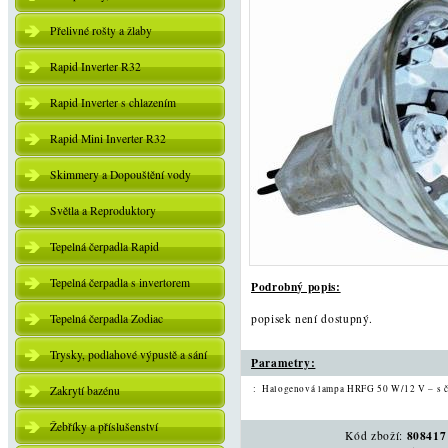
Přelivné rošty a žlaby
Rapid Inverter R32
Rapid Inverter s chlazením
Rapid Mini Inverter R32
Skimmery a Dopouštění vody
Světla a Reproduktory
Tepelná čerpadla Rapid
Tepelná čerpadla s invertorem
Podrobný popis:
Tepelná čerpadla Zodiac
popisek není dostupný.
Trysky, podlahové výpustě a sání
Parametry:
:
Halogenová lampa HRFG 50 W/12 V – s č
Zakrytí bazénu
Žebříky a příslušenství
808417
Kód zboží: