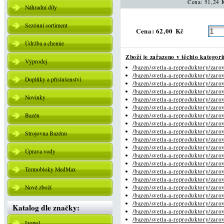
Cena: 51,24 
Náhradní díly
Sezónní sortiment
Cena: 62,00 Kč
Údržba a chemie
Zboží je zařazeno v těchto kategori
Výprodej
/bazen/svetla-a-reproduktory/zarov
/bazen/svetla-a-reproduktory/zarov
Doplňky a příslušenství
/bazen/svetla-a-reproduktory/zarov
/bazen/svetla-a-reproduktory/zarov
Novinky
/bazen/svetla-a-reproduktory/zarov
/bazen/svetla-a-reproduktory/zarov
Bazén
/bazen/svetla-a-reproduktory/zarov
/bazen/svetla-a-reproduktory/zarov
/bazen/svetla-a-reproduktory/zarov
Strojovna Bazénu
/bazen/svetla-a-reproduktory/zarov
/bazen/svetla-a-reproduktory/zarov
Úprava vody
/bazen/svetla-a-reproduktory/zarov
/bazen/svetla-a-reproduktory/zarov
Termobloky MedMax
/bazen/svetla-a-reproduktory/zarov
/bazen/svetla-a-reproduktory/zarov
Nové zboží
/bazen/svetla-a-reproduktory/zarov
/bazen/svetla-a-reproduktory/zarov
/bazen/svetla-a-reproduktory/zarov
Katalog dle značky:
/bazen/svetla-a-reproduktory/zarov
/bazen/svetla-a-reproduktory/zarov
Izopol