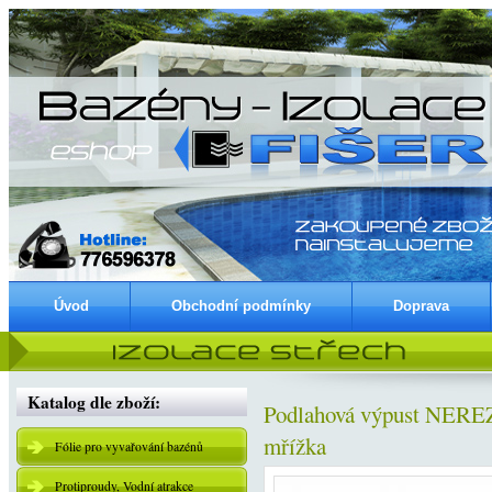
Úvod
Obchodní podmínky
Doprava
Katalog dle zboží:
Podlahová výpust NEREZ č
mřížka
Fólie pro vyvařování bazénů
Protiproudy, Vodní atrakce