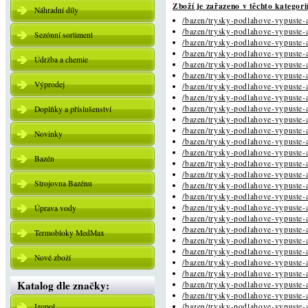
Zboží je zařazeno v těchto kategori
Náhradní díly
/bazen/trysky-podlahove-vypuste-a
/bazen/trysky-podlahove-vypuste-a
Sezónní sortiment
/bazen/trysky-podlahove-vypuste-a
/bazen/trysky-podlahove-vypuste-a
Údržba a chemie
/bazen/trysky-podlahove-vypuste-a
/bazen/trysky-podlahove-vypuste-a
Výprodej
/bazen/trysky-podlahove-vypuste-a
/bazen/trysky-podlahove-vypuste-a
/bazen/trysky-podlahove-vypuste-a
Doplňky a příslušenství
/bazen/trysky-podlahove-vypuste-a
/bazen/trysky-podlahove-vypuste-a
Novinky
/bazen/trysky-podlahove-vypuste-a
/bazen/trysky-podlahove-vypuste-a
Bazén
/bazen/trysky-podlahove-vypuste-a
/bazen/trysky-podlahove-vypuste-a
Strojovna Bazénu
/bazen/trysky-podlahove-vypuste-a
/bazen/trysky-podlahove-vypuste-a
/bazen/trysky-podlahove-vypuste-a
Úprava vody
/bazen/trysky-podlahove-vypuste-a
/bazen/trysky-podlahove-vypuste-a
Termobloky MedMax
/bazen/trysky-podlahove-vypuste-a
/bazen/trysky-podlahove-vypuste-a
Nové zboží
/bazen/trysky-podlahove-vypuste-a
/bazen/trysky-podlahove-vypuste-a
Katalog dle značky:
/bazen/trysky-podlahove-vypuste-a
/bazen/trysky-podlahove-vypuste-a
Izopol
/bazen/trysky-podlahove-vypuste-a