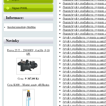
/bazen/trysky-podlahove-vypuste-a
/bazen/trysky-podlahove-vypuste-a
Vágner POOL
/bazen/trysky-podlahove-vypuste-a
/bazen/trysky-podlahove-vypuste-a
Informace:
/bazen/trysky-podlahove-vypuste-a
/bazen/trysky-podlahove-vypuste-a
/bazen/trysky-podlahove-vypuste-a
Stavební termobloky MedMax
/bazen/trysky-podlahove-vypuste-a
/bazen/trysky-podlahove-vypuste-a
/trysky-podlahove-vypuste-a-sani/
Novinky
/trysky-podlahove-vypuste-a-sani/
/trysky-podlahove-vypuste-a-sani/
/trysky-podlahove-vypuste-a-sani/
Preva 25 T - 230/400V, 4 m3/h, 0,18
/trysky-podlahove-vypuste-a-sani/
kW
/trysky-podlahove-vypuste-a-sani/
/trysky-podlahove-vypuste-a-sani/
/trysky-podlahove-vypuste-a-sani/
/trysky-podlahove-vypuste-a-sani/
/trysky-podlahove-vypuste-a-sani/
/trysky-podlahove-vypuste-a-sani/
9 347,00 Kč
Cena:
/trysky-podlahove-vypuste-a-sani/
/trysky-podlahove-vypuste-a-sani/
Cela K800 - Modul sondy pH/Redox
/trysky-podlahove-vypuste-a-sani/
/trysky-podlahove-vypuste-a-sani/
/trysky-podlahove-vypuste-a-sani/
/trysky-podlahove-vypuste-a-sani/
/trysky-podlahove-vypuste-a-sani/
/trysky-podlahove-vypuste-a-sani/