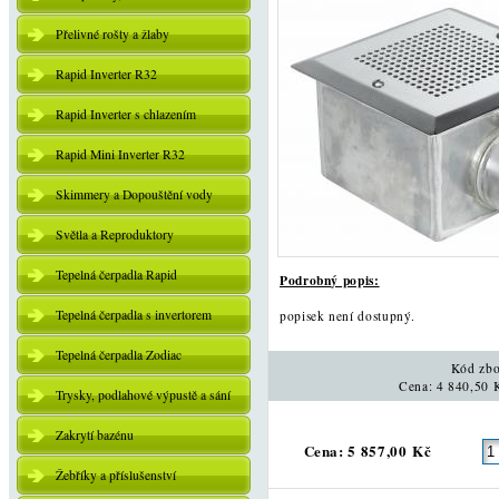
Přelivné rošty a žlaby
Rapid Inverter R32
Rapid Inverter s chlazením
Rapid Mini Inverter R32
Skimmery a Dopouštění vody
Světla a Reproduktory
Tepelná čerpadla Rapid
Podrobný popis:
Tepelná čerpadla s invertorem
popisek není dostupný.
Tepelná čerpadla Zodiac
Kód zbo
Cena: 4 840,50 
Trysky, podlahové výpustě a sání
Zakrytí bazénu
Cena: 5 857,00 Kč
Žebříky a příslušenství