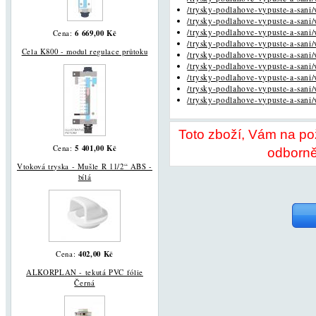
/trysky-podlahove-vypuste-a-sani/
/trysky-podlahove-vypuste-a-sani/
/trysky-podlahove-vypuste-a-sani/
6 669,00 Kč
Cena:
/trysky-podlahove-vypuste-a-sani/
Cela K800 - modul regulace průtoku
/trysky-podlahove-vypuste-a-sani/
/trysky-podlahove-vypuste-a-sani/
/trysky-podlahove-vypuste-a-sani/
/trysky-podlahove-vypuste-a-sani/
/trysky-podlahove-vypuste-a-sani/
Toto zboží, Vám na p
5 401,00 Kč
Cena:
odborně
Vtoková tryska - Mušle R 11/2“ ABS -
bílá
402,00 Kč
Cena:
ALKORPLAN - tekutá PVC fólie
Černá