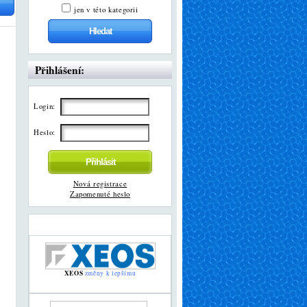
jen v této kategorii
Přihlášení:
Login:
Heslo:
Nová registrace
Zapomenuté heslo
XEOS
změny k lepšímu