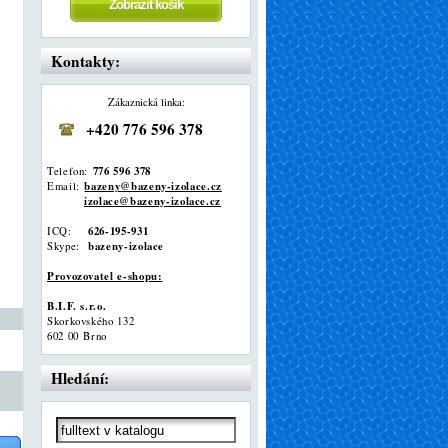
Kontakty:
Zákaznická linka:
+420 776 596 378
776 596 378
Telefon:
bazeny@bazeny-izolace.cz
Email:
izolace@bazeny-izolace.cz
626-195-931
ICQ:
bazeny-izolace
Skype:
Provozovatel e-shopu:
B.I.F. s.r.o.
Skorkovského 132
602 00 Brno
Hledání: