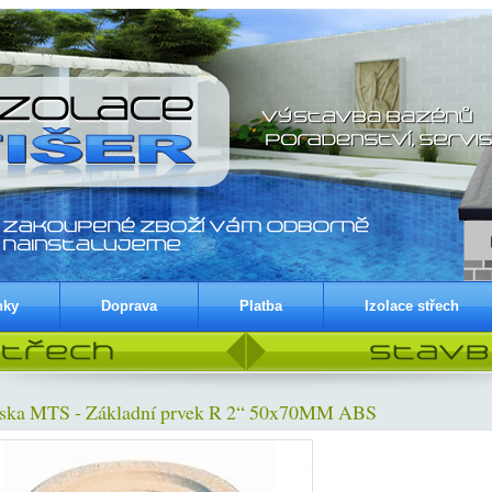
nky
Doprava
Platba
Izolace střech
ska MTS - Základní prvek R 2“ 50x70MM ABS