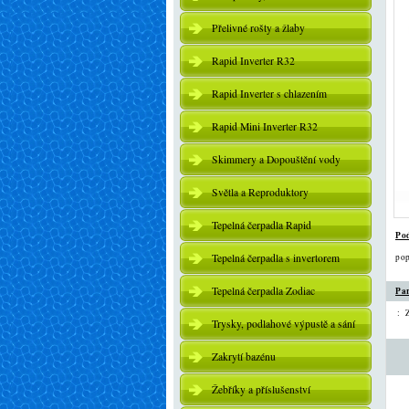
Přelivné rošty a žlaby
Rapid Inverter R32
Rapid Inverter s chlazením
Rapid Mini Inverter R32
Skimmery a Dopouštění vody
Světla a Reproduktory
Tepelná čerpadla Rapid
Po
Tepelná čerpadla s invertorem
pop
Tepelná čerpadla Zodiac
Pa
:
Trysky, podlahové výpustě a sání
Zakrytí bazénu
Žebříky a příslušenství