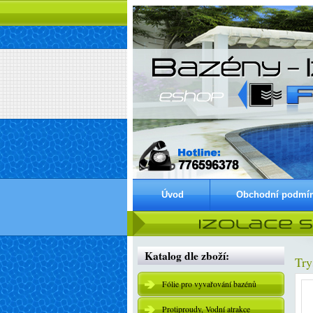
Úvod
Obchodní podmí
Katalog dle zboží:
Try
Fólie pro vyvařování bazénů
Protiproudy, Vodní atrakce