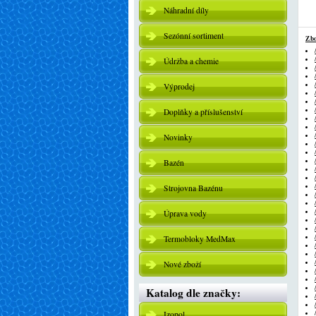
Náhradní díly
Sezónní sortiment
Zbo
Údržba a chemie
Výprodej
Doplňky a příslušenství
Novinky
Bazén
Strojovna Bazénu
Úprava vody
Termobloky MedMax
Nové zboží
Katalog dle značky:
Izopol