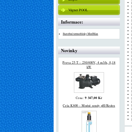
Vágner POOL
Informace:
Stavební termobloky MedMax
Novinky
Preva 25 T - 230/400V, 4 m3/h, 0,18
kW
9 347,00 Kč
Cena:
Cela K800 - Modul sondy pH/Redox