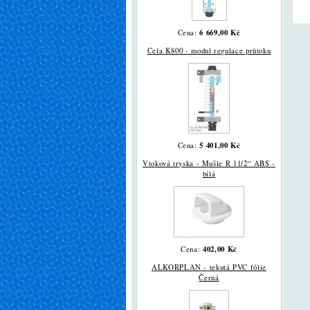
6 669,00 Kč
Cena:
Cela K800 - modul regulace průtoku
5 401,00 Kč
Cena:
Vtoková tryska - Mušle R 11/2“ ABS -
bílá
402,00 Kč
Cena:
ALKORPLAN - tekutá PVC fólie
Černá