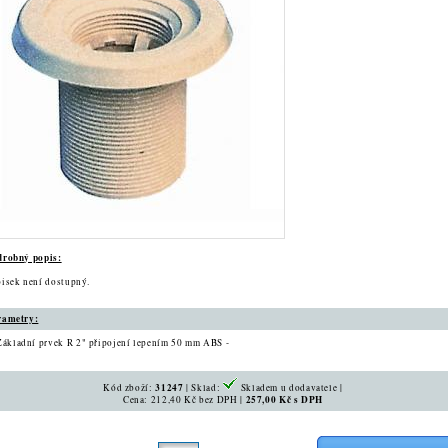
drobný popis:
isek není dostupný.
rametry:
Základní prvek R 2" připojení lepením 50 mm ABS -
Kód zboží:
31247
| Sklad:
Skladem u dodavatele |
Cena: 212,40 Kč bez DPH |
257,00 Kč s DPH