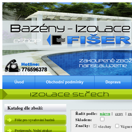
Úvod
Obchodní podmínky
Doprava
Katalog dle zboží:
Řadit podle:
názvu
|
ceny
|
zn
Skladem:
Fólie pro vyvařování bazénů
Značky:
všechny
Vágne
Protiproudy, Vodní atrakce