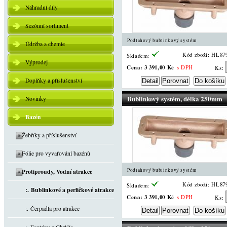
Náhradní díly
Sezónní sortiment
Podlahový bublinkový systém
Údržba a chemie
Kód zboží: HL87
Skladem:
Výprodej
Cena:
3 391,00 Kč
s DPH
Ks:
Doplňky a příslušenství
Bublinkový systém, délka 250mm
Novinky
Bazén
Žebříky a příslušenství
Fólie pro vyvařování bazénů
Podlahový bublinkový systém
Protiproudy, Vodní atrakce
Kód zboží: HL87
Skladem:
:. Bublinkové a perličkové atrakce
Cena:
3 391,00 Kč
s DPH
Ks:
:. Čerpadla pro atrakce