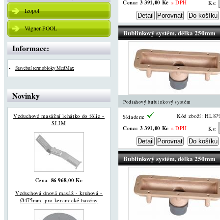
Cena:
3 391,00 Kč
s DPH
Ks:
Izopol
Vágner POOL
Bublinkový systém, délka 250mm
Informace:
Stavební termobloky MedMax
Novinky
Podlahový bublinkový systém
Vzduchové masážní lehátko do fólie -
Kód zboží: HL87
Skladem:
SLIM
Cena:
3 391,00 Kč
s DPH
Ks:
Bublinkový systém, délka 250mm
86 968,00 Kč
Cena:
Vzduchová dnová masáž - kruhová -
Ø475mm, pro keramické bazény