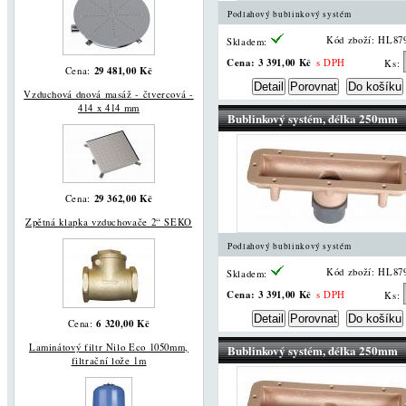
Podlahový bublinkový systém
Kód zboží: HL87
Skladem:
Cena:
3 391,00 Kč
s DPH
Ks:
29 481,00 Kč
Cena:
Vzduchová dnová masáž - čtvercová -
414 x 414 mm
Bublinkový systém, délka 250mm
29 362,00 Kč
Cena:
Zpětná klapka vzduchovače 2“ SEKO
Podlahový bublinkový systém
Kód zboží: HL87
Skladem:
Cena:
3 391,00 Kč
s DPH
Ks:
6 320,00 Kč
Cena:
Laminátový filtr Nilo Eco 1050mm,
Bublinkový systém, délka 250mm
filtrační lože 1m