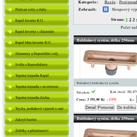
Kategorie:
Bazén
-
Protiprou
Zobrazit:
Sloupcový výp
Přelivné rošty a žlaby
Strana:
1
2
3
Rapid Inverter R32
Počet na
Rapid Inverter s chlazením
Bublinkový systém, délka 250mm
Rapid Mini Inverter R32
Skimmery a Dopouštění vody
Světla a Reproduktory
Tepelná čerpadla Rapid
Podlahový bublinkový systém
Tepelná čerpadla s invertorem
Kód zboží: HL87
Skladem:
Tepelná čerpadla Zodiac
Cena:
3 391,00 Kč
s DPH
Ks:
Trysky, podlahové výpustě a sání
Bublinkový systém, délka 250mm
Zakrytí bazénu
Žebříky a příslušenství