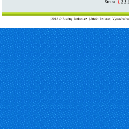
Strana:
1
2
3
| 2018 © Bazény-Izolace.cz | Střešní Izolace | Výstavba ba