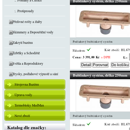
:. Fontány a Chrliče
Bublinkový systém, délka 250mm
:. Protiproudy
Přelivné rošty a žlaby
Skimmery a Dopouštění vody
Podlahový bublinkový systém
Zakrytí bazénu
Kód zboží: HL87
Skladem:
Žebříky a Schodiště
Cena:
3 391,00 Kč
s DPH
Ks:
Světla a Reproduktory
Trysky, podlahové výpustě a sání
Bublinkový systém, délka 250mm
Strojovna Bazénu
Úprava vody
Termobloky MedMax
Nové zboží
Podlahový bublinkový systém
Kód zboží: HL87
Skladem:
Katalog dle značky: