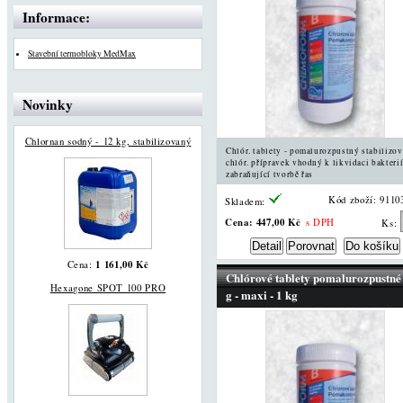
Informace:
Stavební termobloky MedMax
Novinky
Chlornan sodný - 12 kg, stabilizovaný
Chlór. tablety - pomalurozpustný stabilizo
chlór. přípravek vhodný k likvidaci bakterií
zabraňující tvorbě řas
Kód zboží: 9110
Skladem:
Cena:
447,00 Kč
s DPH
Ks:
1 161,00 Kč
Cena:
Chlórové tablety pomalurozpustné
Hexagone SPOT 100 PRO
g - maxi - 1 kg