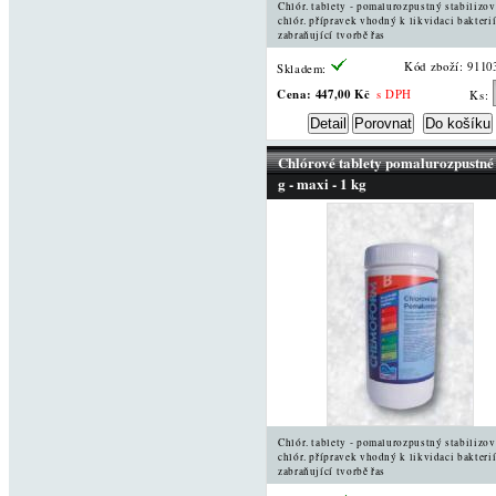
Chlór. tablety - pomalurozpustný stabilizo
chlór. přípravek vhodný k likvidaci bakterií
zabraňující tvorbě řas
Kód zboží: 9110
Skladem:
Cena:
447,00 Kč
s DPH
Ks:
Chlórové tablety pomalurozpustné
g - maxi - 1 kg
Chlór. tablety - pomalurozpustný stabilizo
chlór. přípravek vhodný k likvidaci bakterií
zabraňující tvorbě řas