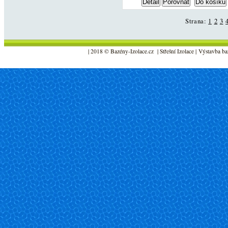
Strana:
1
2
3
| 2018 © Bazény-Izolace.cz | Střešní Izolace | Výstavba ba