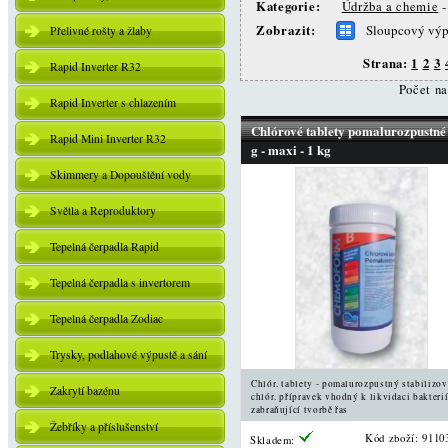
Kategorie:
Údržba a chemie
Zobrazit:
Sloupcový výp
Přelivné rošty a žlaby
Strana:
1
2
3
Rapid Inverter R32
Počet n
Rapid Inverter s chlazením
Chlórové tablety pomalurozpustné
Rapid Mini Inverter R32
g - maxi - 1 kg
Skimmery a Dopouštění vody
Světla a Reproduktory
Tepelná čerpadla Rapid
Tepelná čerpadla s invertorem
Tepelná čerpadla Zodiac
Trysky, podlahové výpustě a sání
Chlór. tablety - pomalurozpustný stabilizo
Zakrytí bazénu
chlór. přípravek vhodný k likvidaci bakterií
zabraňující tvorbě řas
Žebříky a příslušenství
Kód zboží: 9110
Skladem: