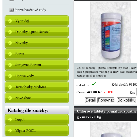
Úprava bazénové vody
Výprodej
Doplňky a příslušenství
Novinky
Bazén
Strojovna Bazénu
Chlór. tablety - pomalurozpustný stabilizo
chlór. přípravek vhodný k likvidaci bakterií
Úprava vody
zabraňující tvorbě řas
Kód zboží: 9110
Skladem:
Termobloky MedMax
Cena:
447,00 Kč
s DPH
Ks:
Nové zboží
Katalog dle značky:
Chlórové tablety pomalurozpustné
g - maxi - 1 kg
Izopol
Vágner POOL