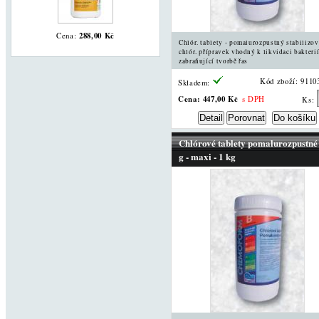
288,00 Kč
Cena:
Chlór. tablety - pomalurozpustný stabilizo
chlór. přípravek vhodný k likvidaci bakterií
zabraňující tvorbě řas
Kód zboží: 9110
Skladem:
Cena:
447,00 Kč
s DPH
Ks:
Chlórové tablety pomalurozpustné
g - maxi - 1 kg