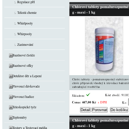
:. Regulace pH
Chlórové tablety pomalurozpustné
g - maxi - 1 kg
:. Tekutá chemie
:. Whirlpooly
:. Whirpooly
:. Zazimování
Bazénové čističe
Bazénové síťky
Detektor děr a Lepení
Chlór. tablety - pomalurozpustný stabilizo
chlór. přípravek vhodný k likvidaci bakterií
Plovoucí dávkovače
zabraňující tvorbě řas
Kód zboží: 9110
Skladem:
Plovoucí hadice
Cena:
447,00 Kč
s DPH
Ks:
Teleskopické tyče
Teploměry
Chlórové tablety pomalurozpustné
g - maxi - 1 kg
Testery a Testovací média