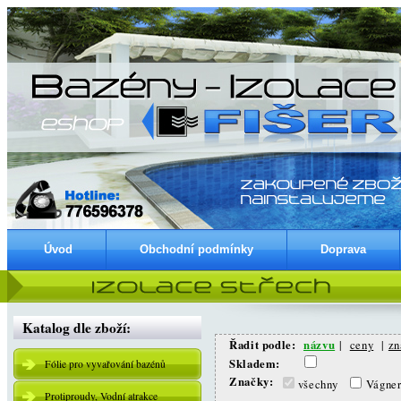
Úvod
Obchodní podmínky
Doprava
Katalog dle zboží:
Řadit podle:
názvu
|
ceny
|
zn
Skladem:
Fólie pro vyvařování bazénů
Značky:
všechny
Vágne
Protiproudy, Vodní atrakce