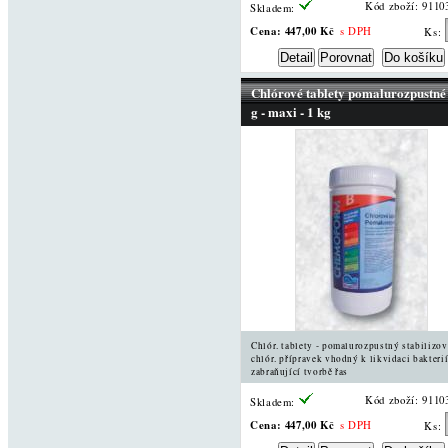
Kód zboží: 9110
Skladem:
Cena:
447,00 Kč
s DPH
Ks:
Chlórové tablety pomalurozpustné
g - maxi - 1 kg
Chlór. tablety - pomalurozpustný stabilizo
chlór. přípravek vhodný k likvidaci bakterií
zabraňující tvorbě řas
Kód zboží: 9110
Skladem:
Cena:
447,00 Kč
s DPH
Ks: