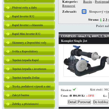
Kategorie:
Bazén
-
Protiprou
Bronzové
Přelivné rošty a žlaby
Zobrazit:
Sloupcový výp
Rapid Inverter R32
Strana:
1
2
3
Rapid Inverter s chlazením
Počet na
Rapid Mini Inverter R32
COMPASS - 66m3 / h, 400V, 2, 2kW
Komplet Single Jet
Skimmery a Dopouštění vody
Světla a Reproduktory
Tepelná čerpadla Rapid
Tepelná čerpadla s invertorem
Tepelná čerpadla Zodiac
Trysky, podlahové výpustě a sání
Kód zboží: 301
Skladem:
Zakrytí bazénu
Cena:
48 806,00 Kč
s DPH
Ks:
Žebříky a příslušenství