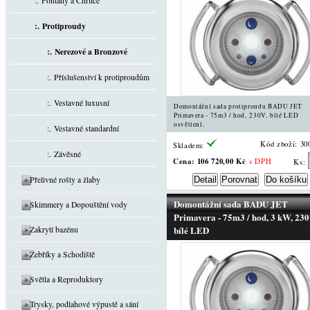
:. Fontány a Chrliče
:. Protiproudy
:. Nerezové a Bronzové
:. Příslušenství k protiproudům
:. Vestavné luxusní
Domontážní sada protiproudu BADU JET
Primavera - 75m3 / hod, 230V, bílé LED
osvětlení.
:. Vestavné standardní
Kód zboží: 30
Skladem:
:. Závěsné
Cena:
106 720,00 Kč
s DPH
Ks:
Přelivné rošty a žlaby
Domontážní sada BADU JET
Skimmery a Dopouštění vody
Primavera - 75m3 / hod, 3 kW, 230
bílé LED
Zakrytí bazénu
Žebříky a Schodiště
Světla a Reproduktory
Trysky, podlahové výpustě a sání