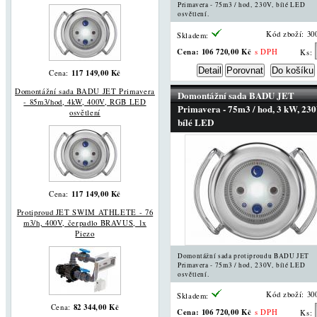
Primavera - 75m3 / hod, 230V, bílé LED
osvětlení.
Kód zboží: 30
Skladem:
Cena:
106 720,00 Kč
s DPH
Ks:
117 149,00 Kč
Cena:
Domontážní sada BADU JET Primavera
Domontážní sada BADU JET
- 85m3/hod, 4kW, 400V, RGB LED
Primavera - 75m3 / hod, 3 kW, 230
osvětlení
bílé LED
117 149,00 Kč
Cena:
Protiproud JET SWIM ATHLETE - 76
m3/h, 400V, čerpadlo BRAVUS, 1x
Piezo
Domontážní sada protiproudu BADU JET
Primavera - 75m3 / hod, 230V, bílé LED
osvětlení.
Kód zboží: 30
Skladem:
82 344,00 Kč
Cena:
Cena:
106 720,00 Kč
s DPH
Ks: