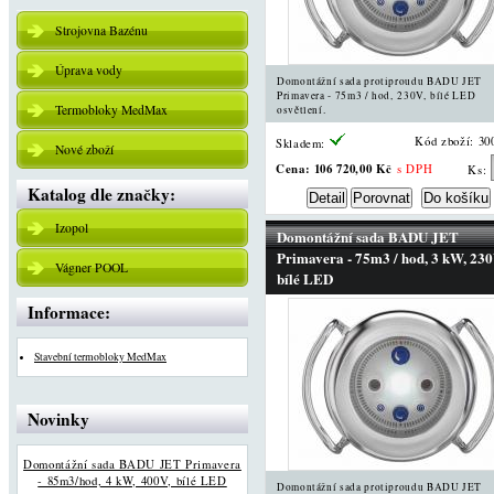
Strojovna Bazénu
Úprava vody
Domontážní sada protiproudu BADU JET
Primavera - 75m3 / hod, 230V, bílé LED
Termobloky MedMax
osvětlení.
Kód zboží: 30
Skladem:
Nové zboží
Cena:
106 720,00 Kč
s DPH
Ks:
Katalog dle značky:
Izopol
Domontážní sada BADU JET
Primavera - 75m3 / hod, 3 kW, 230
Vágner POOL
bílé LED
Informace:
Stavební termobloky MedMax
Novinky
Domontážní sada BADU JET Primavera
- 85m3/hod, 4 kW, 400V, bílé LED
Domontážní sada protiproudu BADU JET