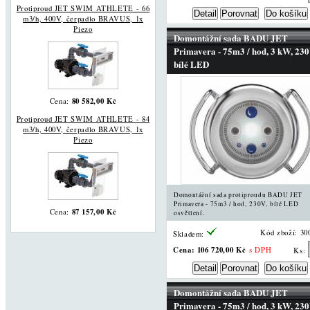
Protiproud JET SWIM ATHLETE - 66
m3/h, 400V, čerpadlo BRAVUS, 1x
Piezo
Domontážní sada BADU JET
Primavera - 75m3 / hod, 3 kW, 230
bílé LED
80 582,00 Kč
Cena:
Protiproud JET SWIM ATHLETE - 84
m3/h, 400V, čerpadlo BRAVUS, 1x
Piezo
Domontážní sada protiproudu BADU JET
Primavera - 75m3 / hod, 230V, bílé LED
87 157,00 Kč
Cena:
osvětlení.
Kód zboží: 30
Skladem:
Cena:
106 720,00 Kč
s DPH
Ks:
Domontážní sada BADU JET
Primavera - 75m3 / hod, 3 kW, 230