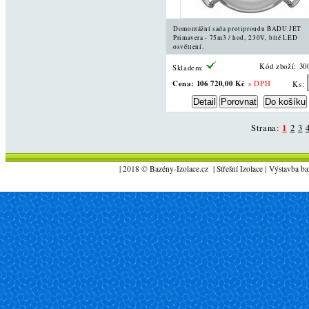
Domontážní sada protiproudu BADU JET
Primavera - 75m3 / hod, 230V, bílé LED
osvětlení.
Kód zboží: 30
Skladem:
Cena:
106 720,00 Kč
s DPH
Ks:
Strana:
1
2
3
| 2018 © Bazény-Izolace.cz | Střešní Izolace | Výstavba ba