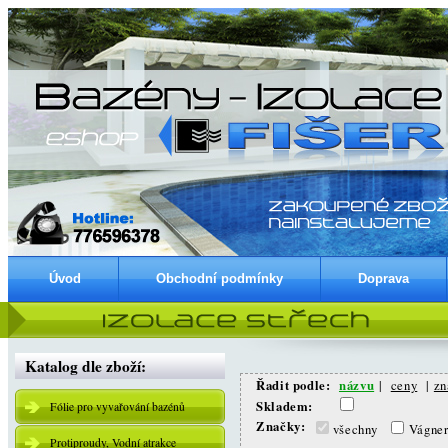
Úvod
Obchodní podmínky
Doprava
Katalog dle zboží:
Řadit podle:
názvu
|
ceny
|
zn
Skladem:
Fólie pro vyvařování bazénů
Značky:
všechny
Vágne
Protiproudy, Vodní atrakce