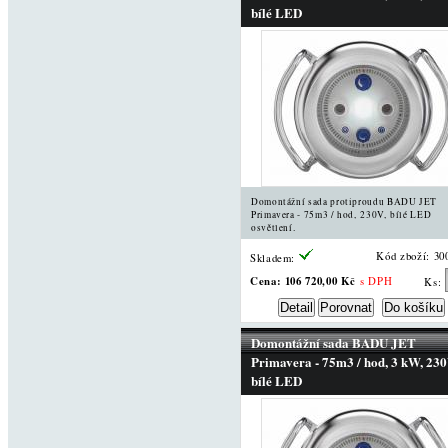
bílé LED
Domontážní sada protiproudu BADU JET
Primavera - 75m3 / hod, 230V, bílé LED
osvětlení.
Kód zboží: 30
Skladem:
Cena:
106 720,00 Kč
s DPH
Ks:
Domontážní sada BADU JET
Primavera - 75m3 / hod, 3 kW, 230
bílé LED