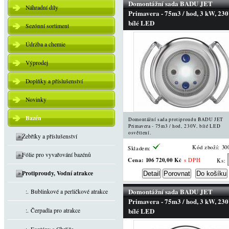
Domontážní sada BADU JET
Náhradní díly
Primavera - 75m3 / hod, 3 kW, 230
bílé LED
Sezónní sortiment
Údržba a chemie
Výprodej
Doplňky a příslušenství
Novinky
Bazén
Domontážní sada protiproudu BADU JET
Primavera - 75m3 / hod, 230V, bílé LED
osvětlení.
Žebříky a příslušenství
Kód zboží: 30
Skladem:
Fólie pro vyvařování bazénů
Cena:
106 720,00 Kč
s DPH
Ks:
Protiproudy, Vodní atrakce
Domontážní sada BADU JET
:. Bublinkové a perličkové atrakce
Primavera - 75m3 / hod, 3 kW, 230
bílé LED
:. Čerpadla pro atrakce