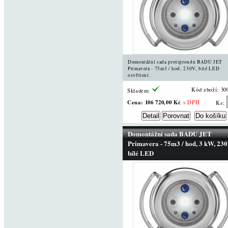
Domontážní sada protiproudu BADU JET
Primavera - 75m3 / hod, 230V, bílé LED
osvětlení.
Kód zboží: 30
Skladem:
Cena:
106 720,00 Kč
s DPH
Ks:
Domontážní sada BADU JET
Primavera - 75m3 / hod, 3 kW, 230
bílé LED